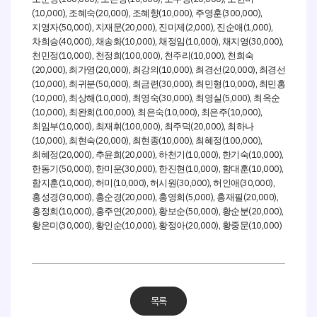
(10,000),
(20,000),
(10,000),
(300,000),
조혜숙
조혜향
주영훈
(50,000),
(20,000),
(2,000),
(1,000),
지영자
지재문
진미제
진순애
(40,000),
(10,000),
(10,000),
(30,000),
차희승
채송화
채정임
채지영
(10,000),
(100,000),
(10,000),
천민정
천정희
천주리
천희숙
(20,000),
(20,000),
(10,000),
(20,000),
최가영
최강의
최경선
최경선
(10,000),
(50,000),
(30,000),
(10,000),
최귀분
최금련
최민형
최민홍
(10,000),
(10,000),
(30,000),
(5,000),
최상해
최영숙
최영실
최옥순
(10,000),
(100,000),
(10,000),
(10,000),
최완희
최은숙
최은주
(10,000),
(100,000),
(20,000),
최임부
최재휘
최주덕
최하나
(10,000),
(20,000),
(10,000),
(100,000),
최현숙
최현종
최혜정
(20,000),
(20,000),
(10,000),
(10,000),
최혜정
추윤희
하천기
한기숙
(50,000),
(30,000),
(10,000),
(10,000),
한동기
한미운
한진현
함대훈
(10,000),
(10,000),
(30,000),
(30,000),
함지훈
허미
허시원
허인애
(30,000),
(20,000),
(5,000),
(20,000),
홍성경
홍순경
홍영희
홍재필
(10,000),
(20,000),
(50,000),
(20,000),
홍정희
홍주연
황보순
황순분
(30,000),
(10,000),
(20,000),
(10,000)
황은미
황인순
황정아
황중문
목록