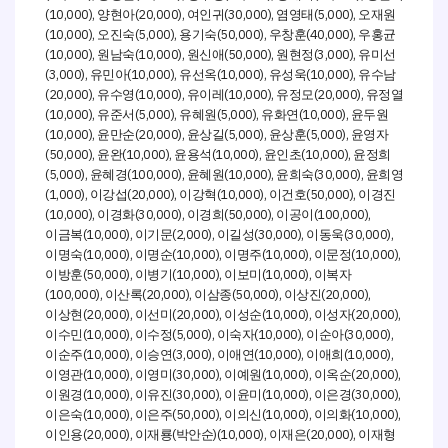
(10,000),
(20,000),
(30,000),
(5,000),
양현아
여인귀
염영태
오재원
(10,000),
(5,000),
(50,000),
(40,000),
오진숙
용기숙
우창훈
우홍균
(10,000),
(10,000),
(50,000),
(3,000),
원남숙
원신애
원현정
유미선
(3,000),
(10,000),
(10,000),
(10,000),
유민아
유선옥
유성욱
유수남
(20,000),
(10,000),
(10,000),
(20,000),
유수영
유이레
유정모
유정열
(10,000),
(5,000),
(5,000),
(10,000),
유준서
유혜원
유화연
윤두원
(10,000),
(20,000),
(5,000),
(5,000),
윤만순
윤상길
윤상훈
윤영자
(50,000),
(10,000),
(10,000),
(10,000),
윤완
윤용석
윤인초
윤정희
(5,000),
(100,000),
(10,000),
(30,000),
윤혜경
윤혜원
윤희숙
윤희영
(1,000),
(20,000),
(10,000),
(50,000),
이강섭
이강혁
이건호
이경진
(10,000),
(30,000),
(50,000),
(100,000),
이경화
이경희
이공이
(10,000),
(2,000),
(30,000),
(30,000),
이금복
이기문
이길성
이동욱
(10,000),
(10,000),
(10,000),
(10,000),
이명숙
이명순
이명주
이문정
(50,000),
(10,000),
(10,000),
이방훈
이병기
이보미
이복자
(100,000),
(20,000),
(50,000),
(20,000),
이산록
이삼종
이상진
(20,000),
(20,000),
(10,000),
(20,000),
이상현
이선미
이성순
이성자
(10,000),
(5,000),
(10,000),
(30,000),
이수민
이수정
이숙자
이순아
(10,000),
(3,000),
(10,000),
(10,000),
이순주
이승연
이애연
이애희
(10,000),
(30,000),
(10,000),
(20,000),
이영관
이영미
이예원
이옥순
(10,000),
(30,000),
(10,000),
(30,000),
이원경
이유진
이윤미
이은경
(10,000),
(50,000),
(10,000),
(10,000),
이은숙
이은주
이의신
이의화
(20,000),
(
)(10,000),
(20,000),
이인용
이재룡
박안순
이재은
이재형