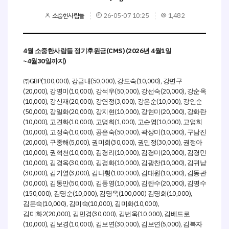
소중한사람들
26-05-07 10:25
1,482
4
(CMS) (2026
4
1
월 소중한사람들
정기후원금
년
월
일
~4
30
)
월
일까지
GBP(100,000),
(50,000),
(10,000),
㈜
강금내
강도숙
강면구
(20,000),
(10,000),
(50,000),
(20,000),
강명미
강석우
강선숙
강순옥
(10,000),
(20,000),
(3,000),
(10,000),
강신재
강연정
강은순
강인순
(50,000),
(20,000),
(10,000),
(20,000),
강일화
강지현
강현미
강화란
(10,000),
(10,000),
(1,000),
(10,000),
고견화
고명희
고순영
고영희
(10,000),
(10,000),
(50,000),
(10,000),
고정숙
공은숙
곽상미
구남진
(20,000),
(5,000),
(30,000),
(30,000),
구종해
권미희
권민정
권정아
(10,000),
(10,000),
(10,000),
(20,000),
권혁천
김경리
김경미
김경민
(10,000),
(30,000),
(10,000),
(10,000),
김경옥
김경화
김광찬
김귀남
(30,000),
(3,000),
(100,000),
(10,000),
김기열
김나형
김대원
김동관
(30,000),
(50,000),
(10,000),
(20,000),
김동만
김동영
김란수
김명수
(150,000),
(10,000),
(100,000)
(10,000),
김명순
김명옥
김명희
(10,000),
(10,000),
(10,000),
김문숙
김미숙
김미화
2(20,000),
(30,000),
(10,000),
김미화
김민경
김번욱
김베드로
(10,000),
(10,000),
(30,000),
(5,000),
김보경
김보연
김보연
김복자