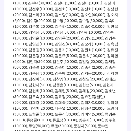
(10,000)
(30,000),
(1,000),
(10,000),
김부녀
김선미
김선아
김선아
(10,000),
(10,000),
(10,000),
(10,000),
김선우
김선희
김선희
김성란
(20,000),
(10,000),
(10,000),
(40,000),
김소라
김소망
김소연
김소자
(5,000),
(20,000),
(20,000),
(30,000),
김수경
김수영
김수정
김숙미
(10,000),
(20,000),
(10,000),
(10,000),
김순복
김순하
김슬아
김연옥
(10,000),
(5,000),
(5,000),
(10,000),
김영상
김영성
김영숙
김영숙
(10,000),
(10,000),
(20,000),
(1,000),
김영순
김영옥
김영인
김영주
(30,000),
(10,000),
(40,000),
(10,000),
김영진
김영진
김오례
김옥겸
(20,000),
(10,000),
(10,000),
(10,000),
김용경
김용기
김원희
김유진
(10,000),
(10,000),
(5,000),
(100,000),
김은경
김은주
김은희
김의환
(5,000),
(30,000),
(50,000),
(20,000),
김인자
김인주
김일형
김재정
(80,000),
(10,000),
(10,000),
(2,000),
김종력
김종미
김종선
김종순
(10,000),
(30,000),
(20,000),
(20,000),
김주남
김주애
김지은
김지현
(10,000),
(5,000),
(10,000),
(20,000),
김진아
김창영
김천일
김태조
(10,000),
(5,000),
(10,000),
(5,000),
김한나
김행온
김향순
김현자
(30,000),
(10,000),
(5,000),
(20,000),
김현희
김혜린
김혜원
김호년
(30,000),
(10,000),
(20,000),
(
)
김호숙
김효정
김효진
강철민
(50,000),
(50,000),
(30,000),
(10,000),
김희경
김희숙
김희자
김희정
(10,000),
(20,000),
(10,000),
(20,000),
나영미
나주열
남혜경
노란이
(30,000),
(30,000),
(30,000),
(5,000),
노한준
도문식
라미영
류명순
(5,000),
(10,000),
(10,000),
(10,000),
류승한
류효정
명은자
명주현
(10,000),
(50,000),
(30,000),
(5,000),
무명
무명
문경자
문수민