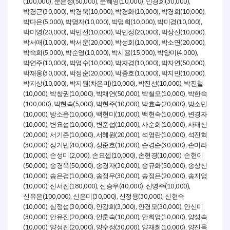
(100,000),
(50,000),
(10,000),
(30,000),
문은정
문혜영
민경희
(30,000),
(10,000),
(10,000),
(10,000),
박경근
박경욱
박경화
박경희
(5,000),
(10,000),
(10,000),
(10,000),
박다은
박명자
박명희
박미경
(20,000),
(10,000),
(20,000),
(10,000),
박미영
박민선
박민정
박상신
(10,000),
(20,000),
(10,000),
(20,000),
박서애
박서운
박성희
박소연
(5,000),
(10,000),
(15,000),
(4,000),
박숙희
박순영
박시용
박양미
(10,000),
(10,000),
(10,000),
(50,000),
박연주
박영수
박자경
박자연
(30,000),
(20,000),
(10,000),
(10,000),
박재웅
박정순
박종호
박지민
(10,000),
(
)(10,000),
(10,000),
박지상
박지원
차은미
박진선
박진철
(10,000),
(10,000),
(50,000),
(10,000),
박창권
박채연
박철모
박한숙
(100,000),
(5,000),
(10,000),
(20,000),
박현숙
박현주
박효숙
방소민
(10,000),
(10,000),
(10,000),
(10,000),
방소윤
백현미
백현숙
변경자
(10,000),
(10,000),
(10,000),
(10,000),
변요섭
변준섭
사순희
사재신
(20,000),
(10,000),
(20,000),
(10,000),
서기준
서혜원
석영란
석진혁
(30,000),
(40,000),
(10,000),
(30,000),
성기빈
성준호
손경순
손미라
(10,000),
(2,000),
(10,000),
(10,000),
손성미
손요셉
손현경
손현이
(50,000),
(50,000),
(30,000),
(50,000),
송경옥
송경자
송규화
송상신
(10,000),
(10,000),
(30,000),
(20,000),
송은경
송정우
송정은
송지영
(10,000),
(180,000),
(40,000),
(10,000),
신서진
신승우
신영주
(100,000),
(30,000),
(30,000),
신유은
신은미
신정용
신현숙
(10,000),
(30,000),
(3,000),
(30,000),
심정섭
안강희
안경모
안신미
(30,000),
(20,000),
(10,000),
(10,000),
안유진
안훈숙
안희영
양성숙
(10,000),
(20,000),
(30,000),
(10,000),
양성진
양수정
양재희
양진욱