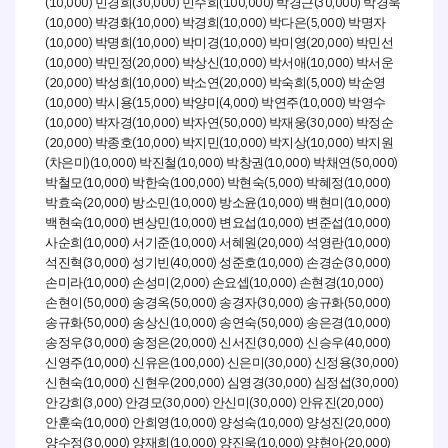
(10,000)
(30,000)
(100,000)
(30,000)
민경희
민수희
박경근
박경욱
(10,000)
(10,000)
(10,000)
(5,000)
박경화
박경희
박다은
박명자
(10,000)
(10,000)
(10,000)
(20,000)
박명희
박미경
박미영
박민선
(10,000)
(20,000)
(10,000)
(10,000)
박민정
박상신
박서애
박서운
(20,000)
(10,000)
(20,000)
(5,000)
박성희
박소연
박숙희
박순영
(10,000)
(15,000)
(4,000)
(10,000)
박시용
박양미
박연주
박영수
(10,000)
(10,000)
(50,000)
(30,000)
박자경
박자연
박재웅
박정순
(20,000)
(10,000)
(10,000)
(10,000)
박종호
박지민
박지상
박지원
(
)(10,000)
(10,000)
(10,000)
(50,000)
차은미
박진철
박창권
박채연
(10,000)
(100,000)
(5,000)
(10,000)
박철모
박한숙
박현숙
박혜정
(20,000)
(10,000)
(10,000)
(10,000)
박효숙
방소민
방소윤
백현미
(10,000)
(10,000)
(10,000)
(10,000)
백현숙
변상민
변요섭
변준섭
(10,000)
(10,000)
(20,000)
(10,000)
사순희
서기준
서혜원
석영란
(30,000)
(40,000)
(10,000)
(30,000)
석진혁
성기빈
성준호
손경순
(10,000)
(2,000)
(10,000)
(10,000)
손미라
손성미
손요셉
손현경
(50,000)
(50,000)
(30,000)
(50,000)
손현이
송경옥
송경자
송규화
(50,000)
(10,000)
(50,000)
(10,000)
송규화
송상신
송연숙
송은경
(30,000)
(20,000)
(30,000)
(40,000)
송정우
송정은
신서진
신승우
(10,000)
(100,000)
(30,000)
(30,000)
신영주
신유은
신은미
신정용
(10,000)
(200,000)
(30,000)
(30,000)
신현숙
신현우
심영경
심정섭
(3,000)
(30,000)
(30,000)
(20,000)
안강희
안경모
안신미
안유진
(10,000)
(10,000)
(10,000)
(20,000)
안훈숙
안희영
양성숙
양성진
(30,000)
(10,000)
(10,000)
(20,000)
양수정
양재희
양진욱
양현아