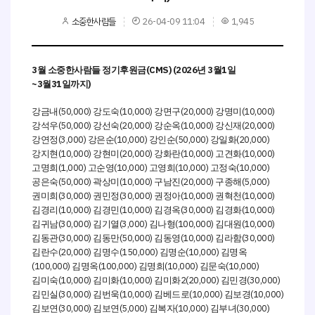
소중한사람들
26-04-09 11:04
1,945
3
(CMS) (2026
3
1
월 소중한사람들
정기후원금
년
월
일
~3
31
)
월
일까지
(50,000)
(10,000)
(20,000)
(10,000)
강금내
강도숙
강면구
강명미
(50,000)
(20,000)
(10,000)
(20,000)
강석우
강선숙
강순옥
강신재
(3,000)
(10,000)
(50,000)
(20,000)
강연정
강은순
강인순
강일화
(10,000)
(20,000)
(10,000)
(10,000)
강지현
강현미
강화란
고견화
(1,000)
(10,000)
(10,000)
(10,000)
고명희
고순영
고영희
고정숙
(50,000)
(10,000)
(20,000)
(5,000)
공은숙
곽상미
구남진
구종해
(30,000)
(30,000)
(10,000)
(10,000)
권미희
권민정
권정아
권혁천
(10,000)
(10,000)
(30,000)
(10,000)
김경리
김경민
김경옥
김경화
(30,000)
(3,000)
(100,000)
(10,000)
김귀남
김기열
김나형
김대원
(30,000)
(50,000)
(10,000)
(30,000)
김동관
김동만
김동영
김라함
(20,000)
(150,000)
(10,000)
김란수
김명수
김명순
김명옥
(100,000)
(100,000)
(10,000)
(10,000)
김명옥
김명희
김문숙
(10,000)
(10,000)
2(20,000)
(30,000)
김미숙
김미화
김미화
김민경
(30,000)
(10,000)
(10,000)
(10,000)
김민실
김번욱
김베드로
김보경
(30,000)
(5,000)
(10,000)
(30,000)
김보연
김보연
김복자
김부녀