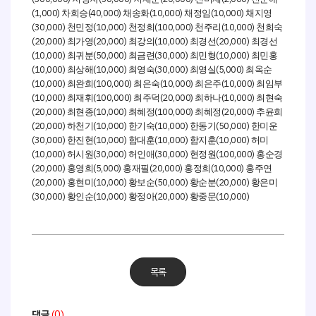
(1,000)
(40,000)
(10,000)
(10,000)
차희승
채송화
채정임
채지영
(30,000)
(10,000)
(100,000)
(10,000)
천민정
천정희
천주리
천희숙
(20,000)
(20,000)
(10,000)
(20,000)
최가영
최강의
최경선
최경선
(10,000)
(50,000)
(30,000)
(10,000)
최귀분
최금련
최민형
최민홍
(10,000)
(10,000)
(30,000)
(5,000)
최상해
최영숙
최영실
최옥순
(10,000)
(100,000)
(10,000)
(10,000)
최완희
최은숙
최은주
최임부
(10,000)
(100,000)
(20,000)
(10,000)
최재휘
최주덕
최하나
최현숙
(20,000)
(10,000)
(100,000)
(20,000)
최현종
최혜정
최혜정
추윤희
(20,000)
(10,000)
(10,000)
(50,000)
하천기
한기숙
한동기
한미운
(30,000)
(10,000)
(10,000)
(10,000)
한진현
함대훈
함지훈
허미
(10,000)
(30,000)
(30,000)
(100,000)
허시원
허인애
현정원
홍순경
(20,000)
(5,000)
(20,000)
(10,000)
홍영희
홍재필
홍정희
홍주연
(20,000)
(10,000)
(50,000)
(20,000)
홍현미
황보순
황순분
황은미
(30,000)
(10,000)
(20,000)
(10,000)
황인순
황정아
황중문
목록
댓글
(0)