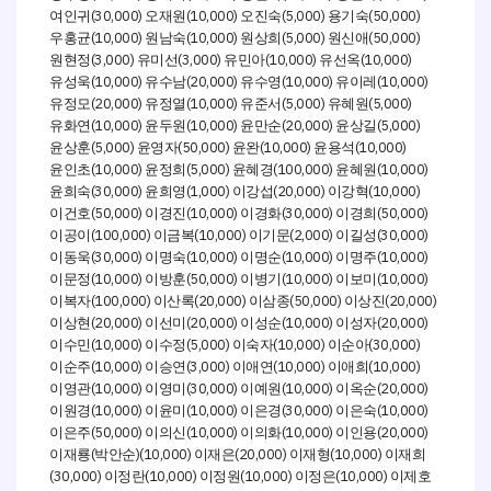
(30,000)
(10,000)
(5,000)
(50,000)
여인귀
오재원
오진숙
용기숙
(10,000)
(10,000)
(5,000)
(50,000)
우홍균
원남숙
원상희
원신애
(3,000)
(3,000)
(10,000)
(10,000)
원현정
유미선
유민아
유선옥
(10,000)
(20,000)
(10,000)
(10,000)
유성욱
유수남
유수영
유이레
(20,000)
(10,000)
(5,000)
(5,000)
유정모
유정열
유준서
유혜원
(10,000)
(10,000)
(20,000)
(5,000)
유화연
윤두원
윤만순
윤상길
(5,000)
(50,000)
(10,000)
(10,000)
윤상훈
윤영자
윤완
윤용석
(10,000)
(5,000)
(100,000)
(10,000)
윤인초
윤정희
윤혜경
윤혜원
(30,000)
(1,000)
(20,000)
(10,000)
윤희숙
윤희영
이강섭
이강혁
(50,000)
(10,000)
(30,000)
(50,000)
이건호
이경진
이경화
이경희
(100,000)
(10,000)
(2,000)
(30,000)
이공이
이금복
이기문
이길성
(30,000)
(10,000)
(10,000)
(10,000)
이동욱
이명숙
이명순
이명주
(10,000)
(50,000)
(10,000)
(10,000)
이문정
이방훈
이병기
이보미
(100,000)
(20,000)
(50,000)
(20,000)
이복자
이산록
이삼종
이상진
(20,000)
(20,000)
(10,000)
(20,000)
이상현
이선미
이성순
이성자
(10,000)
(5,000)
(10,000)
(30,000)
이수민
이수정
이숙자
이순아
(10,000)
(3,000)
(10,000)
(10,000)
이순주
이승연
이애연
이애희
(10,000)
(30,000)
(10,000)
(20,000)
이영관
이영미
이예원
이옥순
(10,000)
(10,000)
(30,000)
(10,000)
이원경
이윤미
이은경
이은숙
(50,000)
(10,000)
(10,000)
(20,000)
이은주
이의신
이의화
이인용
(
)(10,000)
(20,000)
(10,000)
이재룡
박안순
이재은
이재형
이재희
(30,000)
(10,000)
(10,000)
(10,000)
이정란
이정원
이정은
이제호