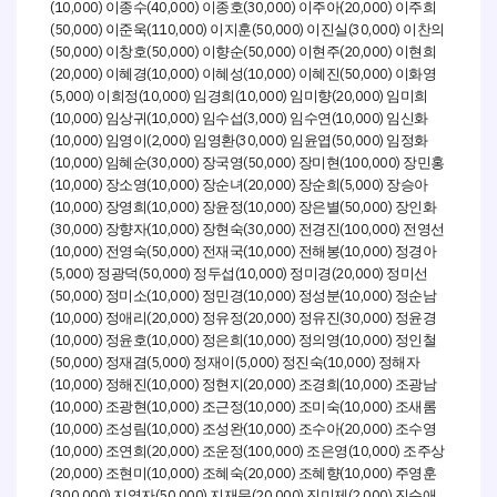
(10,000)
(40,000)
(30,000)
(20,000)
이종수
이종호
이주아
이주희
(50,000)
(110,000)
(50,000)
(30,000)
이준욱
이지훈
이진실
이찬의
(50,000)
(50,000)
(50,000)
(20,000)
이창호
이향순
이현주
이현희
(20,000)
(10,000)
(10,000)
(50,000)
이혜경
이혜성
이혜진
이화영
(5,000)
(10,000)
(10,000)
(20,000)
이희정
임경희
임미향
임미희
(10,000)
(10,000)
(3,000)
(10,000)
임상귀
임수섭
임수연
임신화
(10,000)
(2,000)
(30,000)
(50,000)
임영이
임영환
임윤엽
임정화
(10,000)
(30,000)
(50,000)
(100,000)
임혜순
장국영
장미현
장민홍
(10,000)
(10,000)
(20,000)
(5,000)
장소영
장순녀
장순희
장승아
(10,000)
(10,000)
(10,000)
(50,000)
장영희
장윤정
장은별
장인화
(30,000)
(10,000)
(30,000)
(100,000)
장향자
장현숙
전경진
전영선
(10,000)
(50,000)
(10,000)
(10,000)
전영숙
전재국
전해봉
정경아
(5,000)
(50,000)
(10,000)
(20,000)
정광덕
정두섭
정미경
정미선
(50,000)
(10,000)
(10,000)
(10,000)
정미소
정민경
정성분
정순남
(10,000)
(20,000)
(20,000)
(30,000)
정애리
정유정
정유진
정윤경
(10,000)
(10,000)
(10,000)
(10,000)
정윤호
정은희
정의영
정인철
(50,000)
(5,000)
(5,000)
(10,000)
정재겸
정재이
정진숙
정해자
(10,000)
(10,000)
(20,000)
(10,000)
정해진
정현지
조경희
조광남
(10,000)
(10,000)
(10,000)
(10,000)
조광현
조근정
조미숙
조새롬
(10,000)
(10,000)
(10,000)
(20,000)
조성림
조성완
조수아
조수영
(10,000)
(20,000)
(100,000)
(10,000)
조연희
조운정
조은영
조주상
(20,000)
(10,000)
(20,000)
(10,000)
조현미
조혜숙
조혜향
주영훈
(300,000)
(50,000)
(20,000)
(2,000)
지영자
지재문
진미제
진순애