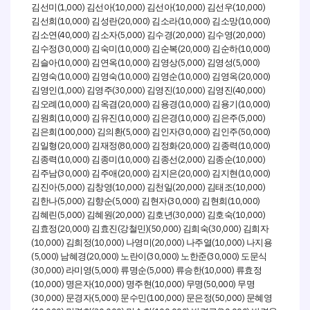
(1,000)
(10,000)
(10,000)
(10,000)
김선미
김선아
김선아
김선우
(10,000)
(20,000)
(10,000)
(10,000)
김선희
김성란
김소라
김소망
(40,000)
(5,000)
(20,000)
(20,000)
김소연
김소자
김수경
김수영
(30,000)
(10,000)
(20,000)
(10,000)
김수정
김숙미
김순복
김순하
(10,000)
(10,000)
(5,000)
(5,000)
김슬아
김연옥
김영상
김영성
(10,000)
(10,000)
(10,000)
(20,000)
김영숙
김영숙
김영순
김영옥
(1,000)
(30,000)
(10,000)
(40,000)
김영인
김영주
김영진
김영진
(10,000)
(20,000)
(10,000)
(10,000)
김오례
김옥겸
김용경
김용기
(10,000)
(10,000)
(10,000)
(5,000)
김원희
김유진
김은경
김은주
(100,000)
(5,000)
(30,000)
(50,000)
김은희
김의환
김인자
김인주
(20,000)
(80,000)
(20,000)
(10,000)
김일형
김재정
김정화
김종력
(10,000)
(10,000)
(2,000)
(10,000)
김종력
김종미
김종선
김종순
(30,000)
(20,000)
(20,000)
(10,000)
김주남
김주애
김지은
김지현
(5,000)
(10,000)
(20,000)
(10,000)
김진아
김창영
김천일
김태조
(5,000)
(5,000)
(30,000)
(10,000)
김한나
김향순
김현자
김현희
(5,000)
(20,000)
(30,000)
(10,000)
김혜린
김혜원
김호년
김호숙
(20,000)
(
)(50,000)
(30,000)
김효정
김효진
강철민
김희숙
김희자
(10,000)
(10,000)
(20,000)
(10,000)
김희정
나영미
나주열
나지용
(5,000)
(20,000)
(30,000)
(30,000)
남혜경
노란이
노한준
도문식
(30,000)
(5,000)
(5,000)
(10,000)
라미영
류명순
류승한
류효정
(10,000)
(10,000)
(10,000)
(50,000)
명은자
명주현
무명
무명
(30,000)
(5,000)
(100,000)
(50,000)
문경자
문수민
문은정
문혜영