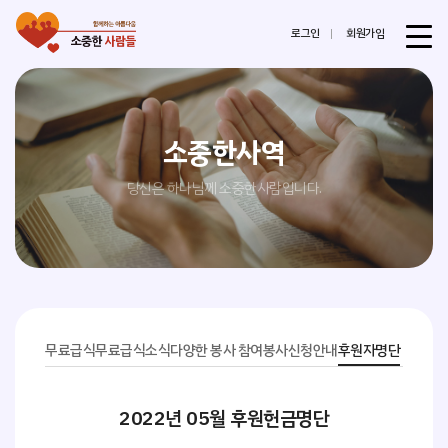
로그인
회원가입
소중한사역
당신은 하나님께 소중한사람입니다.
무료급식
무료급식소식
다양한 봉사 참여
봉사신청안내
후원자명단
2022년 05월 후원헌금명단