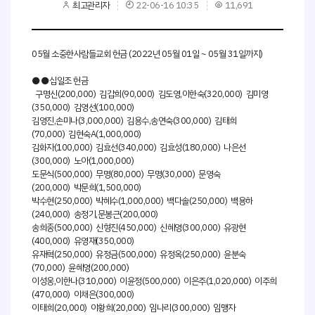
최고관리자
22-06-16 10:35
11,691
05월 소중한사람들교회 헌금 (2022년 05월 01일 ~ 05월 31일까지)
●●십일조 헌금
구명신(200,000) 김갑희(90,000) 김도영,이한숙(320,000) 김미영
(350,000) 김영선(100,000)
김영진,손미나(3,000,000) 김용수,송연숙(300,000) 김태희
(70,000) 김현숙A(1,000,000)
김화자(100,000) 김효선(340,000) 김효성(180,000) 나은선
(300,000) 노아(1,000,000)
도문식(500,000) 무명(80,000) 무명(30,000) 문영숙
(200,000) 박문희(1,500,000)
박수현(250,000) 박혜수(1,000,000) 백다솔(250,000) 백용하
(240,000) 송정기,문봉근(200,000)
송희종(500,000) 신형진(450,000) 신혜영(300,000) 유광현
(400,000) 유영재(350,000)
유재혁(250,000) 유정금(500,000) 유정옥(250,000) 윤분숙
(70,000) 윤혜영(200,000)
이성웅,이한나(310,000) 이윤정(500,000) 이은주(1,020,000) 이주희
(470,000) 이채은(300,000)
이태희(20,000) 이황희(20,000) 임나리(300,000) 임맹자