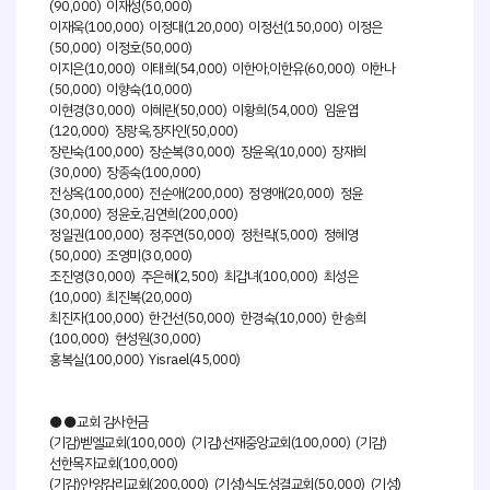
(90,000) 이재성(50,000)
이재욱(100,000) 이정대(120,000) 이정선(150,000) 이정은
(50,000) 이정호(50,000)
이지은(10,000) 이태희(54,000) 이한아,이한유(60,000) 이한나
(50,000) 이향숙(10,000)
이현경(30,000) 이혜란(50,000) 이황희(54,000) 임윤엽
(120,000) 장광욱,장자인(50,000)
장란숙(100,000) 장순복(30,000) 장윤옥(10,000) 장재희
(30,000) 장종숙(100,000)
전상옥(100,000) 전순애(200,000) 정영애(20,000) 정윤
(30,000) 정윤호,김연희(200,000)
정일권(100,000) 정주연(50,000) 정천락(5,000) 정혜영
(50,000) 조영미(30,000)
조진영(30,000) 주은혜(2,500) 최갑녀(100,000) 최성은
(10,000) 최진복(20,000)
최진자(100,000) 한건선(50,000) 한경숙(10,000) 한송희
(100,000) 현성원(30,000)
홍복실(100,000) Yisrael(45,000)
●●교회 감사헌금
(기감)벧엘교회(100,000) (기감)선재중앙교회(100,000) (기감)
선한목자교회(100,000)
(기감)안양감리교회(200,000) (기성)식도성결교회(50,000) (기성)