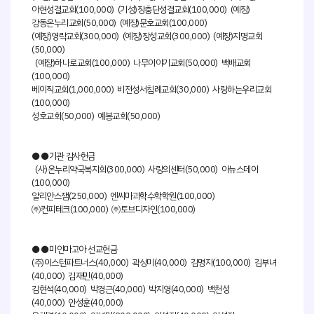
아현성결교회(100,000) (기성)장충단성결교회(100,000) (예장)
강동온누리교회(50,000) (예장)문호교회(100,000)
(예장)영락교회(300,000) (예장)장성교회(300,000) (예장)지명교회
(50,000)
(예장)하나로교회(100,000) 나무이야기교회(50,000) 백배교회
(100,000)
베이직교회(1,000,000) 비전성서침례교회(30,000) 사랑하는우리교회
(100,000)
성호교회(50,000) 예봉교회(50,000)
●●기관 감사헌금
(사)온누리약국복지회(300,000) 사랑의센터(50,000) 아뉴스데이
(100,000)
알리안스잼(250,000) 엔씨마과학수학학원(100,000)
㈜컨피테크(100,000) ㈜토브디자인(100,000)
●●미얀마고아 선교헌금
(주)이스턴파트너스(40,000) 곽상미(40,000) 김명자(100,000) 김부녀
(40,000) 김재민(40,000)
김현석(40,000) 박경근(40,000) 박지영(40,000) 백천성
(40,000) 안성훈(40,000)