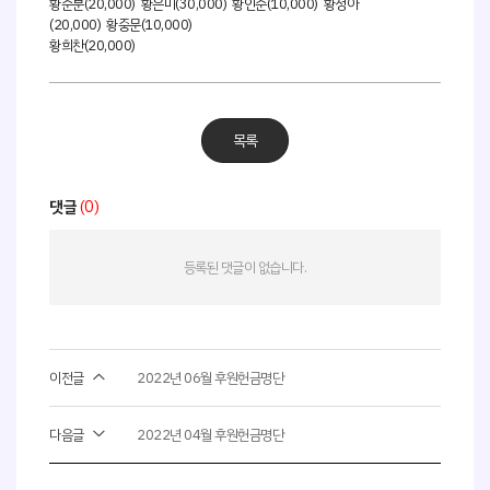
황순분(20,000) 황은미(30,000) 황인순(10,000) 황정아
(20,000) 황중문(10,000)
황희찬(20,000)
목록
댓글
(0)
등록된 댓글이 없습니다.
이전글
2022년 06월 후원헌금명단
사회취약 계층의 복지 안전망 플랫폼 _
다음글
2022년 04월 후원헌금명단
Interactive ConvAI